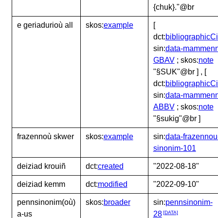
{chuk}."@br
e geriadurioù all
skos:
example
[
dct:
bibliographicCi
sin:
data-mammenn
GBAV
; skos:
note
"§SUK"@br ] , [
dct:
bibliographicCi
sin:
data-mammenn
ABBV
; skos:
note
"§sukig"@br ]
frazennoù skwer
skos:
example
sin:
data-frazennou
sinonim-101
deiziad krouiñ
dct:
created
"2022-08-18"
deiziad kemm
dct:
modified
"2022-09-10"
pennsinonim(où)
skos:
broader
sin:
pennsinonim-
a-us
28
[DATA]