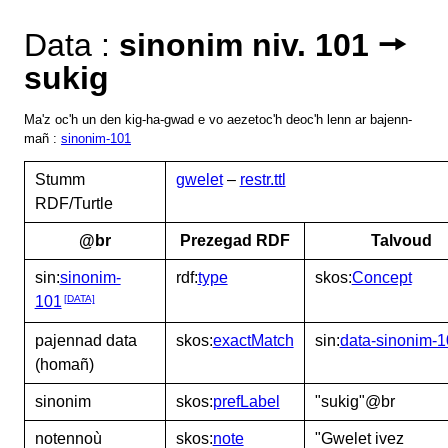
Data :
sinonim niv. 101 🠖
sukig
Ma'z oc'h un den kig-ha-gwad e vo aezetoc'h deoc'h lenn ar bajenn-
mañ :
sinonim-101
Stumm
gwelet
–
restr.ttl
RDF/Turtle
@br
Prezegad RDF
Talvoud
sin:
sinonim-
rdf:
type
skos:
Concept
101
[DATA]
pajennad data
skos:
exactMatch
sin:
data-sinonim-
(homañ)
sinonim
skos:
prefLabel
"sukig"@br
notennoù
skos:
note
"Gwelet ivez