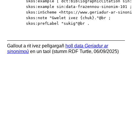
	skos:example [ dct:bibliographicCitation sin:data-mammenn-GBAV ; skos:note "§SUK"@br ] , [ dct:bibliographicCitation sin:data-mammenn-ABBV ; skos:note "§sukig"@br ] ;

	skos:example sin:data-frazennou-sinonim-101 ;

	skos:inScheme <https://www.geriadur-ar-sinonimou.net/> ;

	skos:note "Gwelet ivez {chuk}."@br ;

	skos:prefLabel "sukig"@br .
Gallout a rit ivez pellgargañ
holl data
Geriadur ar
sinonimoù
en un taol (stumm RDF Turtle, 06/09/2025)