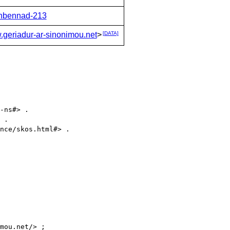
nnbennad-213
w.geriadur-ar-sinonimou.net
>
[DATA]
-ns#> .

 .

nce/skos.html#> .
