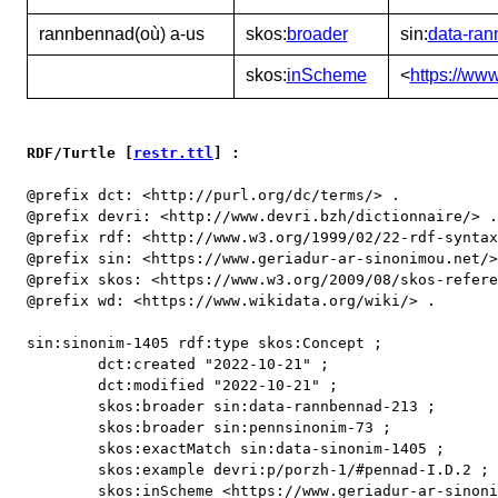
rannbennad(où) a-us
skos:
broader
sin:
data-ra
skos:
inScheme
<
https://ww
RDF/Turtle [
restr.ttl
] :
@prefix dct: <http://purl.org/dc/terms/> .

@prefix devri: <http://www.devri.bzh/dictionnaire/> .

@prefix rdf: <http://www.w3.org/1999/02/22-rdf-syntax
@prefix sin: <https://www.geriadur-ar-sinonimou.net/>
@prefix skos: <https://www.w3.org/2009/08/skos-refere
@prefix wd: <https://www.wikidata.org/wiki/> .

sin:sinonim-1405 rdf:type skos:Concept ;

	dct:created "2022-10-21" ;

	dct:modified "2022-10-21" ;

	skos:broader sin:data-rannbennad-213 ;

	skos:broader sin:pennsinonim-73 ;

	skos:exactMatch sin:data-sinonim-1405 ;

	skos:example devri:p/porzh-1/#pennad-I.D.2 ;

	skos:inScheme <https://www.geriadur-ar-sinonimou.net/> ;
