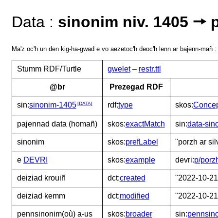
Data :
sinonim niv. 1405 🠖 
Ma'z oc'h un den kig-ha-gwad e vo aezetoc'h deoc'h lenn ar bajenn-mañ 
Stumm RDF/Turtle
gwelet
–
restr.ttl
@br
Prezegad RDF
sin:
sinonim-1405
rdf:
type
skos:
Conce
[DATA]
pajennad data (homañ)
skos:
exactMatch
sin:
data-sin
sinonim
skos:
prefLabel
"porzh ar si
e
DEVRI
skos:
example
devri:
p/porz
deiziad krouiñ
dct:
created
"2022-10-21
deiziad kemm
dct:
modified
"2022-10-21
pennsinonim(où) a-us
skos:
broader
sin:
pennsin