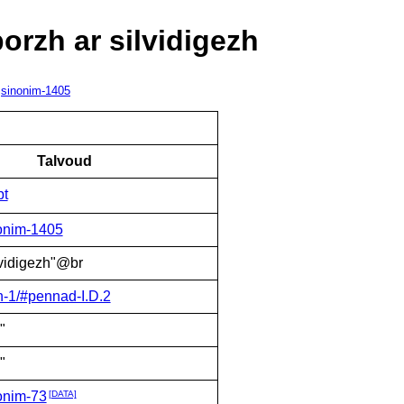
porzh ar silvidigezh
:
sinonim-1405
Talvoud
pt
onim-1405
lvidigezh"@br
h-1/#pennad-I.D.2
"
"
onim-73
[DATA]