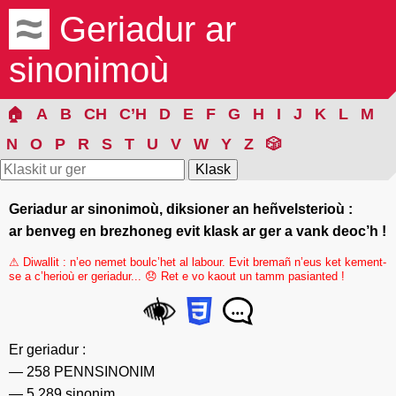
Geriadur ar
sinonimoù
🏠
A
B
CH
C’H
D
E
F
G
H
I
J
K
L
M
N
O
P
R
S
T
U
V
W
Y
Z
🎲
Geriadur ar sinonimoù, diksioner an heñvelsterioù :
ar benveg en brezhoneg evit klask ar ger a vank deoc’h !
⚠ Diwallit : n’eo nemet boulc’het al labour. Evit bremañ n’eus ket kement-
se a c’herioù er geriadur... 😞 Ret e vo kaout un tamm pasianted !
Er geriadur :
258 PENNSINONIM
5 289 sinonim