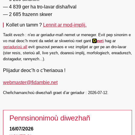
4 839 ger ha tro-lavar dishañval
2 685 frazenn skwer
Kollet un tamm ?
Lennit ar mod-implij.
Taolit evezh : n’eo ar geriadur-mañ nemet ur meneger. Evit pep sinonim e
vo mat deoc’h mont da welet ar skwerioù roet gant
D
evri
hag ar
geriadurioù all
evit gouzout penaos e vez implijet ar ger pe an dro-lavar
(ster resis, sterioù all, live yezh, doareoù implij, morfologiezh, ereadurezh,
distagadur, rannyezh...).
Plijadur deoc’h o c’heriaoua !
webmaster@fidambie.net
Cheñchamanchoù diwezhañ graet d’ar geriadur : 2026-07-12.
Pennsinonimoù diwezhañ
16/07/2026