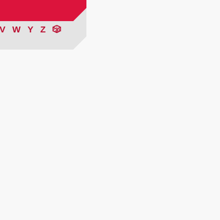
V
W
Y
Z
🎲