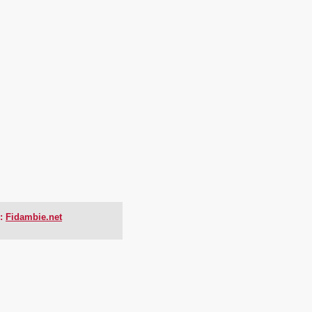
:
Fidambie.net