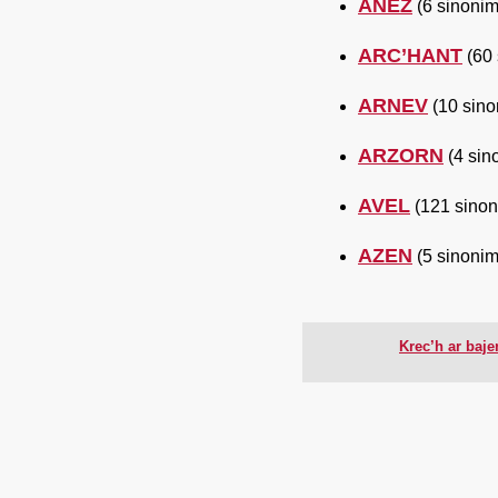
ANEZ
(6 sinonim
ARC’HANT
(60
ARNEV
(10 sino
ARZORN
(4 sin
AVEL
(121 sinon
AZEN
(5 sinonim
Krec’h ar baj