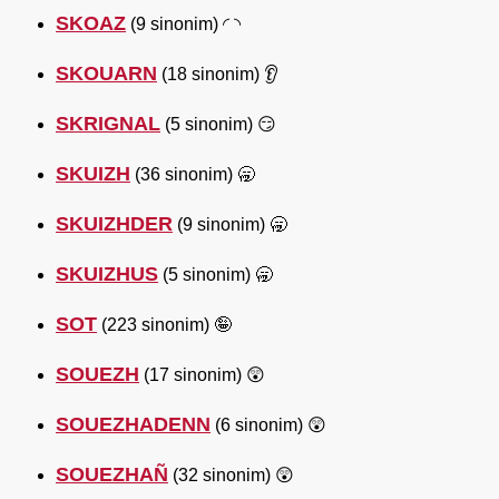
SKOAZ
(9 sinonim)
◜ ◝
SKOUARN
(18 sinonim)
👂
SKRIGNAL
(5 sinonim)
😏
SKUIZH
(36 sinonim)
🥱
SKUIZHDER
(9 sinonim)
🥱
SKUIZHUS
(5 sinonim)
🥱
SOT
(223 sinonim)
🤪
SOUEZH
(17 sinonim)
😲
SOUEZHADENN
(6 sinonim)
😲
SOUEZHAÑ
(32 sinonim)
😲