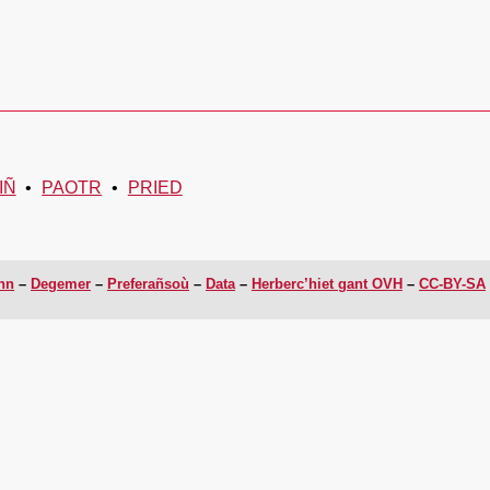
IÑ
PAOTR
PRIED
enn
Degemer
Preferañsoù
Data
Herberc’hiet gant OVH
CC-BY-SA