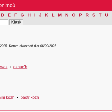
nonimoù
D
E
F
G
H
I
J
K
L
M
N
O
P
R
S
T
U
/2025. Kemm diwezhañ d’ar 06/09/2025.
gwaz
ozhac’h
ini kozh
paotr kozh