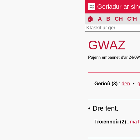
Geriadur ar si
🏠
A
B
CH
C’H
GWAZ
Pajenn embannet d’ar 24/09
Gerioù
(3)
den
Dre fent.
Troiennoù
(2)
ma h