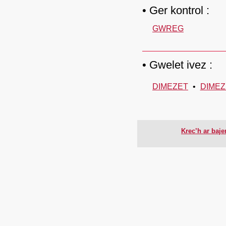
Ger kontrol :
GWREG
Gwelet ivez :
DIMEZET
DIMEZ
Krec’h ar baj