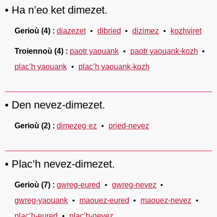
Ha n’eo ket dimezet.
Gerioù
(4)
diazezet
dibried
dizimez
kozhviret
Troiennoù
(4)
paotr yaouank
paotr yaouank-kozh
plac’h yaouank
plac’h yaouank-kozh
Den nevez-dimezet.
Gerioù
(2)
dimezeg·ez
pried-nevez
Plac’h nevez-dimezet.
Gerioù
(7)
gwreg-eured
gwreg-nevez
gwreg-yaouank
maouez-eured
maouez-nevez
plac’h-eured
plac’h-nevez