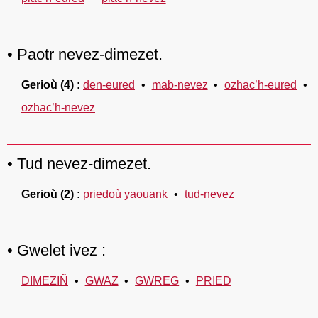
Paotr nevez-dimezet.
Gerioù
(4)
den-eured
mab-nevez
ozhac’h-eured
ozhac’h-nevez
Tud nevez-dimezet.
Gerioù
(2)
priedoù yaouank
tud-nevez
Gwelet ivez :
DIMEZIÑ
GWAZ
GWREG
PRIED