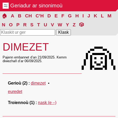
Geriadur ar sinonimoù
🏠
A
B
CH
C’H
D
E
F
G
H
I
J
K
L
M
N
O
P
R
S
T
U
V
W
Y
Z
🎲
DIMEZET
👰
Pajenn embannet d’an 21/09/2025. Kemm
diwezhañ d’ar 06/09/2025.
Gerioù
(2)
dimezet
euredet
Troiennoù
(1)
nask (e –)