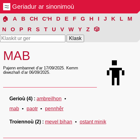
Geriadur ar sinonimoù
🏠
A
B
CH
C’H
D
E
F
G
H
I
J
K
L
M
N
O
P
R
S
T
U
V
W
Y
Z
🎲
MAB
👦
Pajenn embannet d’ar 17/09/2025. Kemm
diwezhañ d’ar 06/09/2025.
Gerioù
(4)
ambreilhon
mab
paotr
pennhêr
Troiennoù
(2)
mevel bihan
ostant minik