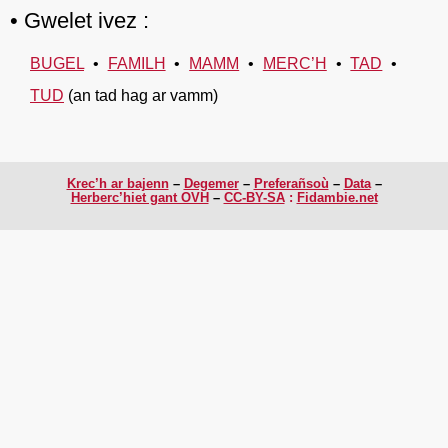
Gwelet ivez :
BUGEL
FAMILH
MAMM
MERC’H
TAD
TUD
(an tad hag ar vamm)
Krec’h ar bajenn
Degemer
Preferañsoù
Data
Herberc’hiet gant OVH
CC-BY-SA
:
Fidambie.net