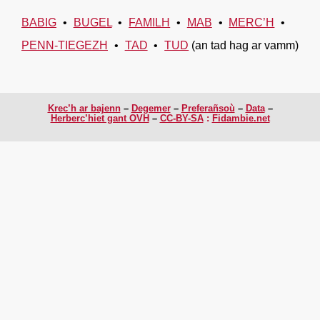
BABIG
BUGEL
FAMILH
MAB
MERC’H
PENN-TIEGEZH
TAD
TUD
(an tad hag ar vamm)
Krec’h ar bajenn
Degemer
Preferañsoù
Data
Herberc’hiet gant OVH
CC-BY-SA
:
Fidambie.net