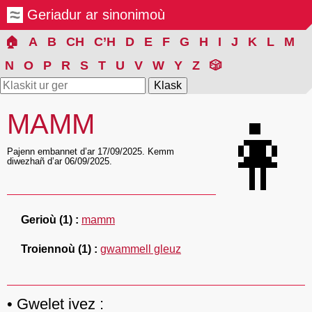
Geriadur ar sinonimoù
🏠
A
B
CH
C’H
D
E
F
G
H
I
J
K
L
M
N
O
P
R
S
T
U
V
W
Y
Z
🎲
MAMM
👩
Pajenn embannet d’ar 17/09/2025. Kemm
diwezhañ d’ar 06/09/2025.
Gerioù
(1)
mamm
Troiennoù
(1)
gwammell gleuz
Gwelet ivez :