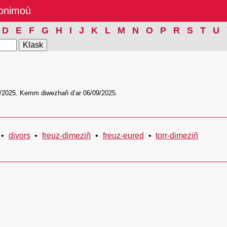
nonimoù
D
E
F
G
H
I
J
K
L
M
N
O
P
R
S
T
U
/2025. Kemm diwezhañ d’ar 06/09/2025.
divors
freuz-dimeziñ
freuz-eured
torr-dimeziñ