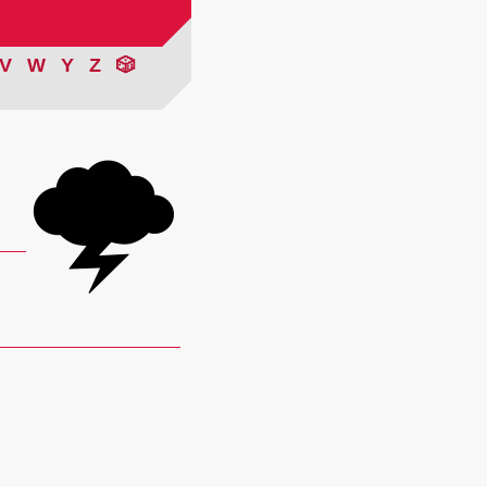
V
W
Y
Z
🎲
🌩