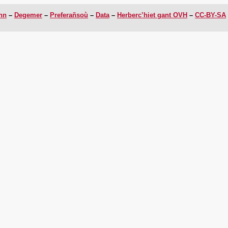
enn
Degemer
Preferañsoù
Data
Herberc’hiet gant OVH
CC-BY-SA