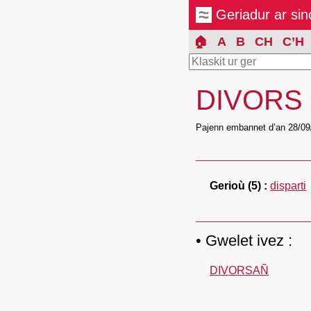
Geriadur ar si
🏠
A
B
CH
C’H
DIVORS
Pajenn embannet d’an 28/09
Gerioù
(5)
disparti
Gwelet ivez :
DIVORSAÑ